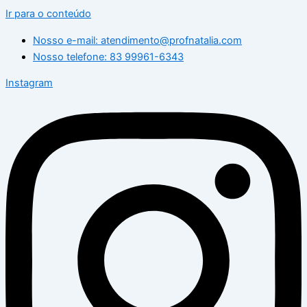
Ir para o conteúdo
Nosso e-mail: atendimento@profnatalia.com
Nosso telefone: 83 99961-6343
Instagram