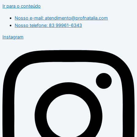
Ir para o conteúdo
Nosso e-mail: atendimento@profnatalia.com
Nosso telefone: 83 99961-6343
Instagram