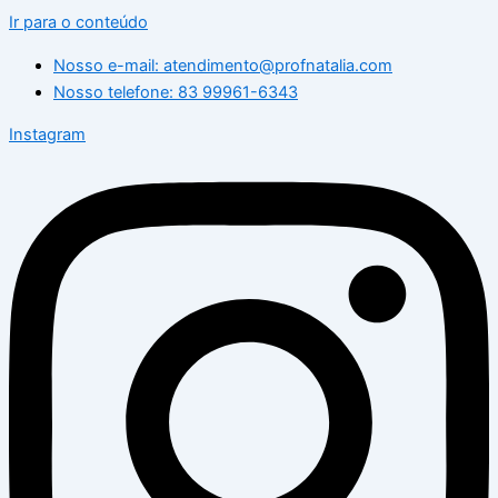
Ir para o conteúdo
Nosso e-mail: atendimento@profnatalia.com
Nosso telefone: 83 99961-6343
Instagram