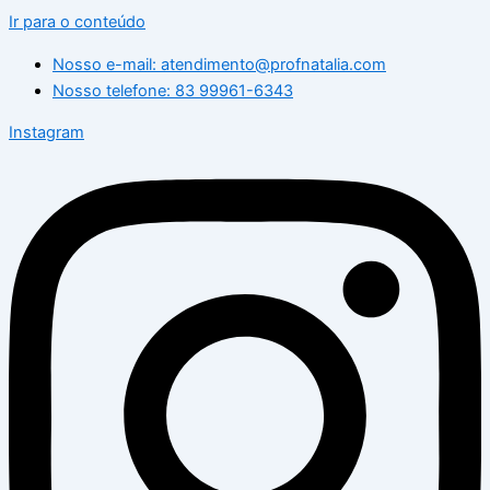
Ir para o conteúdo
Nosso e-mail: atendimento@profnatalia.com
Nosso telefone: 83 99961-6343
Instagram