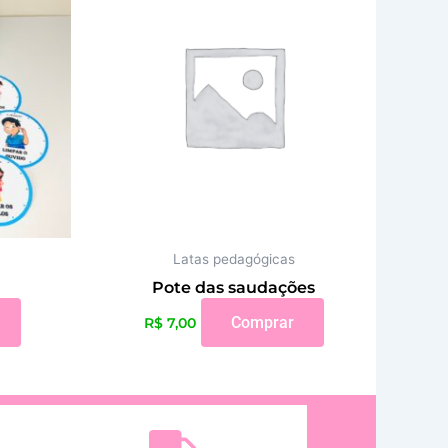
Latas pedagógicas
E
Pote das saudações
Comprar
R$
7,00