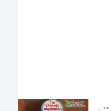
Sale!
Sale!