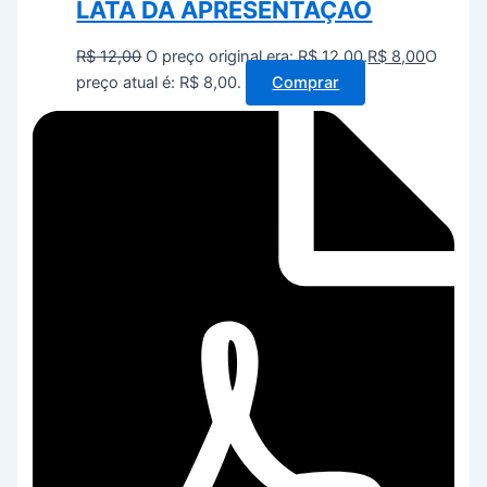
LATA DA APRESENTAÇÃO
R$
12,00
O preço original era: R$ 12,00.
R$
8,00
O
preço atual é: R$ 8,00.
Comprar