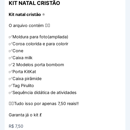
KIT NATAL CRISTÃO
Kit natal cristão
⭐️
O arquivo contém 👇🏻
✅Moldura para foto(ampliada)
✅Coroa colorida e para colorir
✅Cone
✅Caixa milk
✅2 Modelos porta bombom
✅Porta KitKat
✅Caixa pirâmide
✅Tag Pirulito
✅Sequência didática de atividades
👆🏻Tudo isso por apenas 7,50 reais!!
Garanta já o kit 💃
R$
7,50