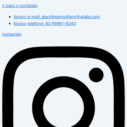
Ir para o conteúdo
Nosso e-mail: atendimento@profnatalia.com
Nosso telefone: 83 99961-6343
Instagram