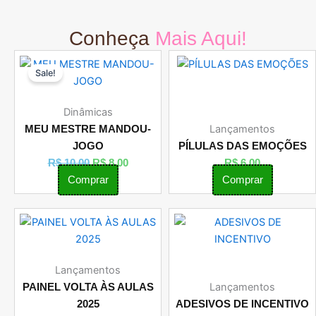
Conheça
Mais Aqui!
O
O
Sale!
preço
preço
original
atual
era:
é:
Dinâmicas
R$ 10,00.
R$ 8,00.
Lançamentos
MEU MESTRE MANDOU-
JOGO
PÍLULAS DAS EMOÇÕES
R$
10,00
R$
8,00
R$
6,00
Comprar
Comprar
Lançamentos
Lançamentos
PAINEL VOLTA ÀS AULAS
2025
ADESIVOS DE INCENTIVO