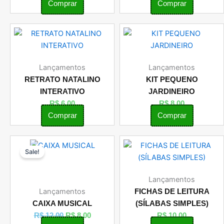
Comprar
Comprar
Lançamentos
Lançamentos
RETRATO NATALINO
KIT PEQUENO
INTERATIVO
JARDINEIRO
R$
6,00
R$
8,00
Comprar
Comprar
O
O
Sale!
preço
preço
original
atual
era:
é:
Lançamentos
R$ 12,00.
R$ 8,00.
Lançamentos
FICHAS DE LEITURA
CAIXA MUSICAL
(SÍLABAS SIMPLES)
R$
12,00
R$
8,00
R$
10,00