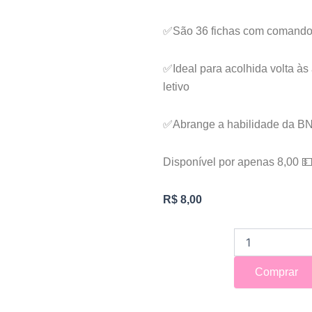
✅São 36 fichas com comandos
✅Ideal para acolhida volta às
letivo
✅Abrange a habilidade da BN
Disponível por apenas 8,00 
R$
8,00
CAIXA
DOS
MOVIMENTOS
Comprar
quantidade