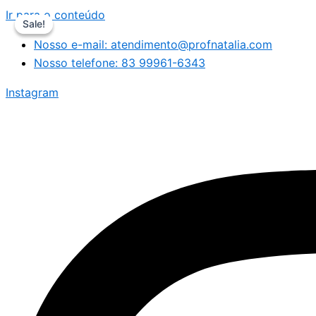
Ir para o conteúdo
Sale!
Sale!
Nosso e-mail: atendimento@profnatalia.com
Nosso telefone: 83 99961-6343
Instagram