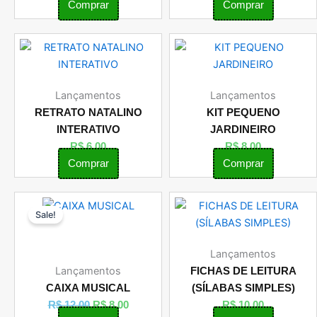
Comprar
Comprar
Lançamentos
Lançamentos
RETRATO NATALINO
KIT PEQUENO
INTERATIVO
JARDINEIRO
R$
6,00
R$
8,00
Comprar
Comprar
O
O
Sale!
preço
preço
original
atual
era:
é:
Lançamentos
R$ 12,00.
R$ 8,00.
Lançamentos
FICHAS DE LEITURA
CAIXA MUSICAL
(SÍLABAS SIMPLES)
R$
12,00
R$
8,00
R$
10,00