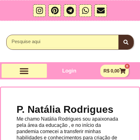
Ir
I
P
T
W
E
para
n
i
e
h
n
o
s
n
l
a
v
conteúdo
t
t
e
t
e
a
e
g
s
l
Pesquisar
g
r
r
a
o
r
e
a
p
p
a
s
m
p
e
0
m
t
Carrin
Login
R$
0,00
P. Natália Rodrigues
Me chamo Natália Rodrigues sou apaixonada
pela área da educação , e no início da
pandemia comecei a transferir minhas
habilidades e conhecimentos para criação de