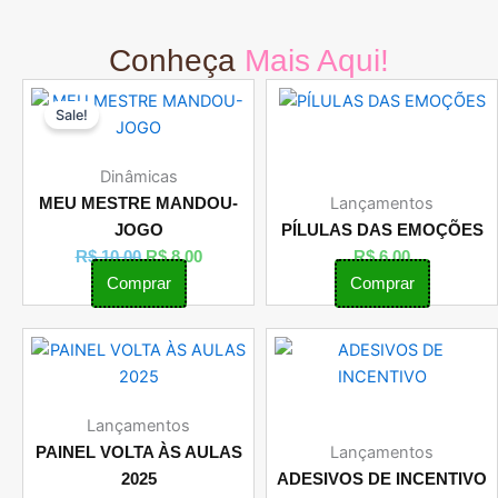
Conheça
Mais Aqui!
O
O
Sale!
preço
preço
original
atual
era:
é:
Dinâmicas
R$ 10,00.
R$ 8,00.
Lançamentos
MEU MESTRE MANDOU-
JOGO
PÍLULAS DAS EMOÇÕES
R$
10,00
R$
8,00
R$
6,00
Comprar
Comprar
Lançamentos
Lançamentos
PAINEL VOLTA ÀS AULAS
2025
ADESIVOS DE INCENTIVO