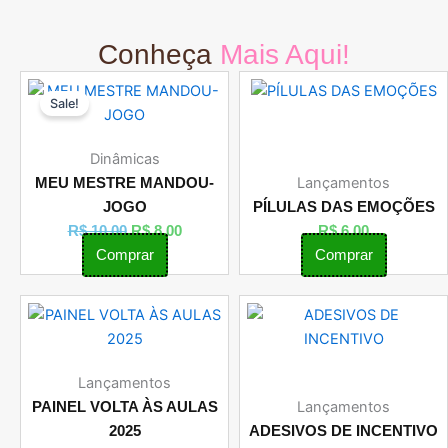
Conheça
Mais Aqui!
O
O
Sale!
preço
preço
original
atual
era:
é:
Dinâmicas
R$ 10,00.
R$ 8,00.
Lançamentos
MEU MESTRE MANDOU-
JOGO
PÍLULAS DAS EMOÇÕES
R$
10,00
R$
8,00
R$
6,00
Comprar
Comprar
Lançamentos
Lançamentos
PAINEL VOLTA ÀS AULAS
2025
ADESIVOS DE INCENTIVO