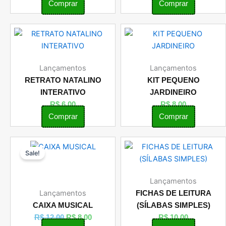
Comprar
Comprar
Lançamentos
Lançamentos
RETRATO NATALINO
KIT PEQUENO
INTERATIVO
JARDINEIRO
R$
6,00
R$
8,00
Comprar
Comprar
O
O
Sale!
preço
preço
original
atual
era:
é:
Lançamentos
R$ 12,00.
R$ 8,00.
Lançamentos
FICHAS DE LEITURA
CAIXA MUSICAL
(SÍLABAS SIMPLES)
R$
12,00
R$
8,00
R$
10,00