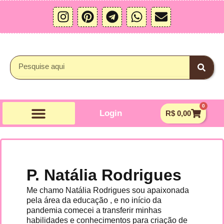
Ir
I
P
T
W
E
para
n
i
e
h
n
o
s
n
l
a
v
conteúdo
t
t
e
t
e
a
e
g
s
l
Pesquisar
g
r
r
a
o
r
e
a
p
p
a
s
m
p
e
0
m
t
Carrin
Login
R$
0,00
P. Natália Rodrigues
Me chamo Natália Rodrigues sou apaixonada
pela área da educação , e no início da
pandemia comecei a transferir minhas
habilidades e conhecimentos para criação de