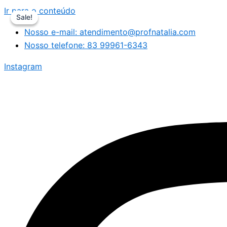
Ir para o conteúdo
Sale!
Sale!
Nosso e-mail: atendimento@profnatalia.com
Nosso telefone: 83 99961-6343
Instagram