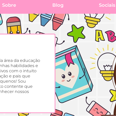
Sobre
Blog
Sociais
la área da educação
inhas habilidades e
ivos com o intuito
ação e pais que
equenos! Sou
ito contente que
onhecer nossos