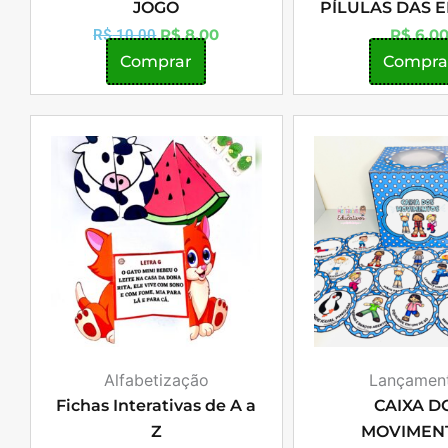
JOGO
PÍLULAS DAS 
R$
8,00
R$
6,0
R$
10,00
Comprar
Compra
Alfabetização
Lançamen
Fichas Interativas de A a
CAIXA D
Z
MOVIMEN