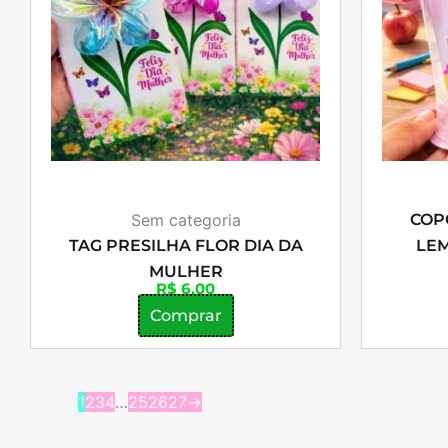
Sem categoria
COP
TAG PRESILHA FLOR DIA DA
LEM
MULHER
R$
6,00
Comprar
1
2
3
4
…
25
26
27
→