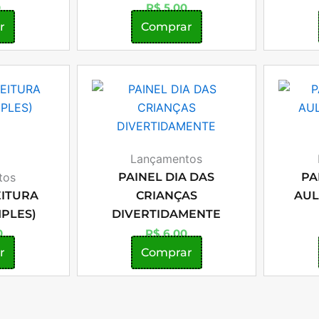
0
R$
5,00
r
Comprar
Lançamentos
tos
PAINEL DIA DAS
PA
EITURA
CRIANÇAS
AUL
MPLES)
DIVERTIDAMENTE
0
R$
6,00
r
Comprar