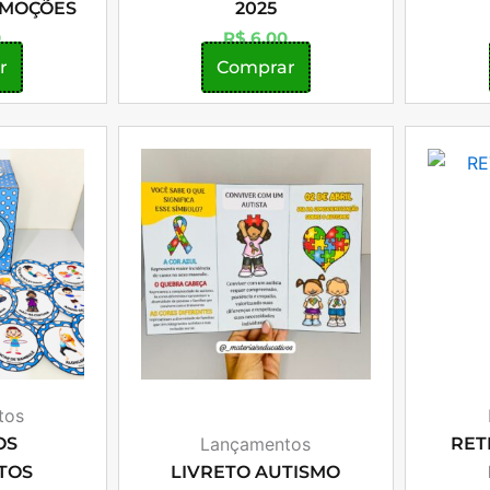
EMOÇÕES
2025
0
R$
6,00
r
Comprar
tos
OS
Lançamentos
RET
TOS
LIVRETO AUTISMO