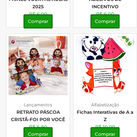
2025
INCENTIVO
R$
6,00
R$
6,00
Comprar
Comprar
Lançamentos
Alfabetização
RETRATO PÁSCOA
Fichas Interativas de A a
CRISTÃ-FOI POR VOCÊ
Z
R$
6,90
R$
10,00
Comprar
Comprar