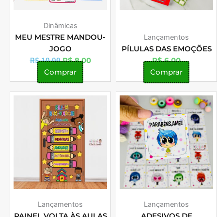
Dinâmicas
MEU MESTRE MANDOU-
Lançamentos
JOGO
PÍLULAS DAS EMOÇÕES
R$
8,00
R$
6,00
R$
10,00
Comprar
Comprar
Lançamentos
Lançamentos
PAINEL VOLTA ÀS AULAS
ADESIVOS DE