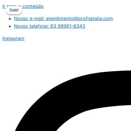
Ir para o conteúdo
Sale!
Sale!
Nosso e-mail: atendimento@profnatalia.com
Nosso telefone: 83 99961-6343
Instagram