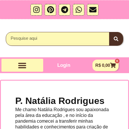
Ir
I
P
T
W
E
para
n
i
e
h
n
o
s
n
l
a
v
conteúdo
t
t
e
t
e
a
e
g
s
l
Pesquisar
g
r
r
a
o
r
e
a
p
p
a
s
m
p
e
0
m
t
Carrin
Login
R$
0,00
P. Natália Rodrigues
Me chamo Natália Rodrigues sou apaixonada
pela área da educação , e no início da
pandemia comecei a transferir minhas
habilidades e conhecimentos para criação de