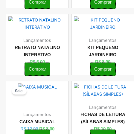
Comprar
Comprar
Lançamentos
Lançamentos
RETRATO NATALINO
KIT PEQUENO
INTERATIVO
JARDINEIRO
R$
6,00
R$
8,00
Comprar
Comprar
O
O
Sale!
preço
preço
original
atual
era:
é:
Lançamentos
R$ 12,00.
R$ 8,00.
Lançamentos
FICHAS DE LEITURA
CAIXA MUSICAL
(SÍLABAS SIMPLES)
R$
12,00
R$
8,00
R$
10,00