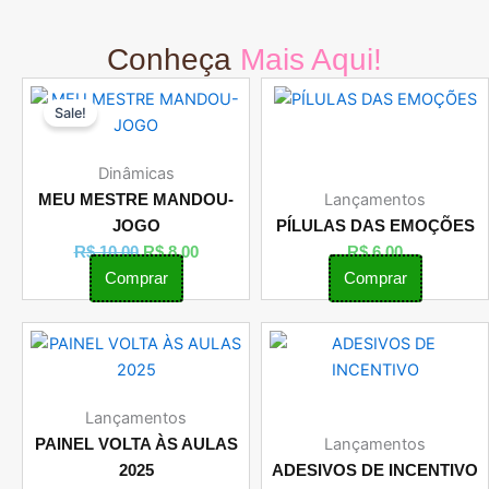
Conheça
Mais Aqui!
O
O
Sale!
preço
preço
original
atual
era:
é:
Dinâmicas
R$ 10,00.
R$ 8,00.
Lançamentos
MEU MESTRE MANDOU-
JOGO
PÍLULAS DAS EMOÇÕES
R$
10,00
R$
8,00
R$
6,00
Comprar
Comprar
Lançamentos
Lançamentos
PAINEL VOLTA ÀS AULAS
2025
ADESIVOS DE INCENTIVO