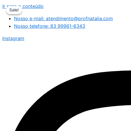
Ir para o conteúdo
Sale!
Sale!
Nosso e-mail: atendimento@profnatalia.com
Nosso telefone: 83 99961-6343
Instagram