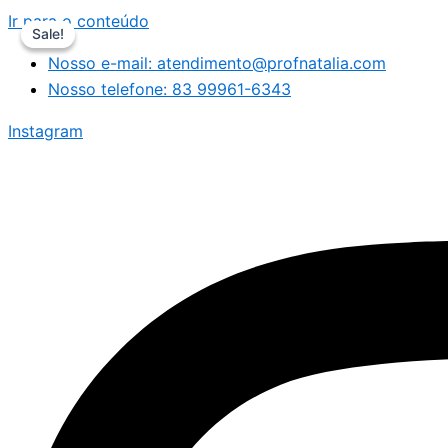
Ir para o conteúdo
Sale!
Sale!
Nosso e-mail: atendimento@profnatalia.com
Nosso telefone: 83 99961-6343
Instagram