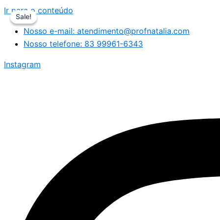
Ir para o conteúdo
Sale!
Sale!
Nosso e-mail: atendimento@profnatalia.com
Nosso telefone: 83 99961-6343
Instagram