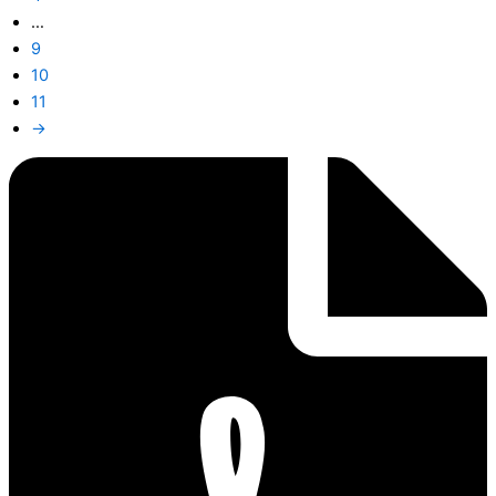
…
9
10
11
→