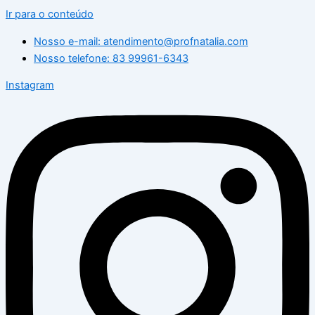
Ir para o conteúdo
Nosso e-mail: atendimento@profnatalia.com
Nosso telefone: 83 99961-6343
Instagram