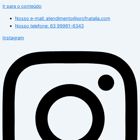
Ir para o conteúdo
Nosso e-mail: atendimento@profnatalia.com
Nosso telefone: 83 99961-6343
Instagram