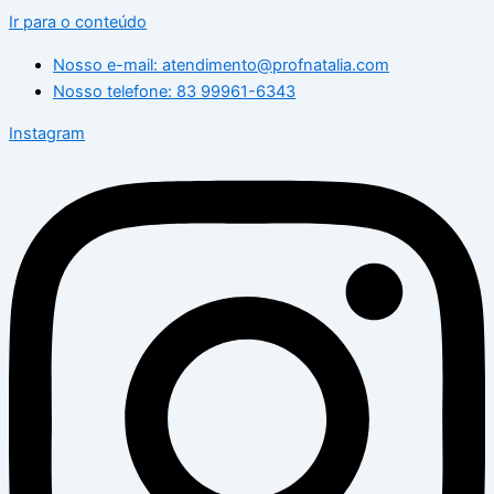
Ir para o conteúdo
Nosso e-mail: atendimento@profnatalia.com
Nosso telefone: 83 99961-6343
Instagram