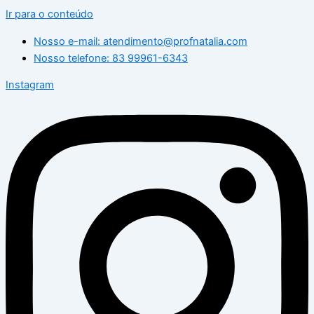
Ir para o conteúdo
Nosso e-mail: atendimento@profnatalia.com
Nosso telefone: 83 99961-6343
Instagram