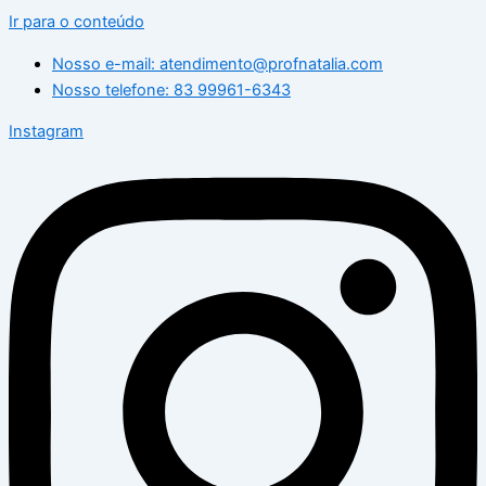
Ir para o conteúdo
Nosso e-mail: atendimento@profnatalia.com
Nosso telefone: 83 99961-6343
Instagram