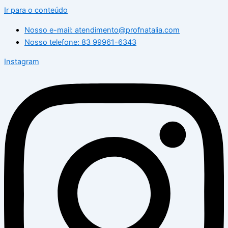
Ir para o conteúdo
Nosso e-mail: atendimento@profnatalia.com
Nosso telefone: 83 99961-6343
Instagram