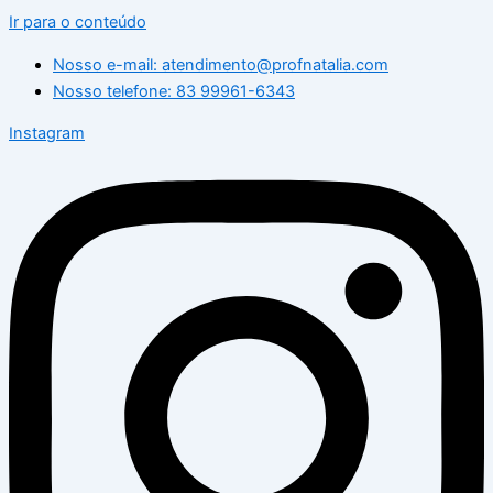
Ir para o conteúdo
Nosso e-mail: atendimento@profnatalia.com
Nosso telefone: 83 99961-6343
Instagram