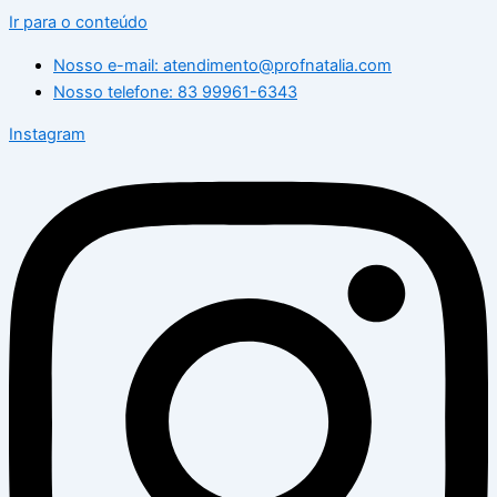
Ir para o conteúdo
Nosso e-mail: atendimento@profnatalia.com
Nosso telefone: 83 99961-6343
Instagram