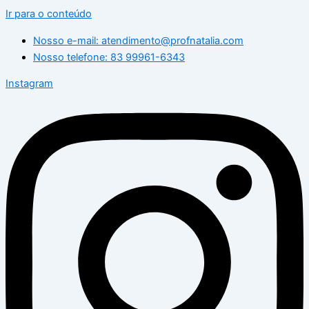
Ir para o conteúdo
Nosso e-mail: atendimento@profnatalia.com
Nosso telefone: 83 99961-6343
Instagram