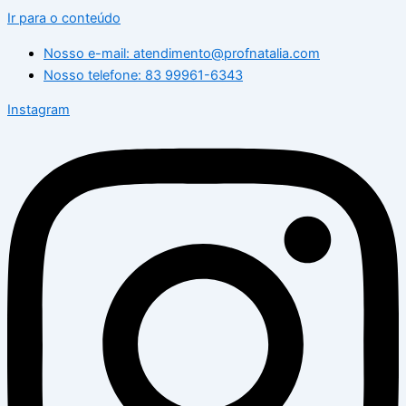
Ir para o conteúdo
Nosso e-mail: atendimento@profnatalia.com
Nosso telefone: 83 99961-6343
Instagram