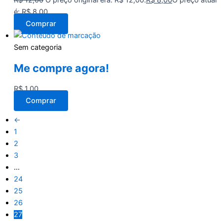
R$
12,00
O preço original era: R$ 12,00.
R$
8,00
O preço atual
é: R$ 8,00.
Comprar
Sem categoria
Me compre agora!
R$
1,00
Comprar
←
1
2
3
…
24
25
26
27