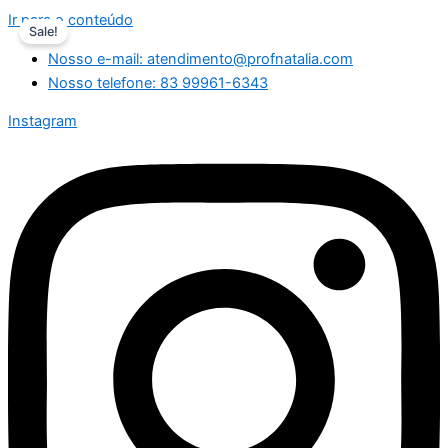
Ir para o conteúdo
Sale!
Nosso e-mail: atendimento@profnatalia.com
Nosso telefone: 83 99961-6343
Instagram