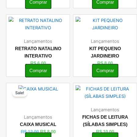
Comprar
Comprar
Lançamentos
Lançamentos
RETRATO NATALINO
KIT PEQUENO
INTERATIVO
JARDINEIRO
R$
6,00
R$
8,00
Comprar
Comprar
O
O
Sale!
preço
preço
original
atual
era:
é:
Lançamentos
R$ 12,00.
R$ 8,00.
Lançamentos
FICHAS DE LEITURA
CAIXA MUSICAL
(SÍLABAS SIMPLES)
R$
12,00
R$
8,00
R$
10,00