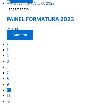
Lançamentos
PAINEL FORMATURA 2023
R$
6,00
Comprar
←
1
2
3
…
7
8
9
10
11
→