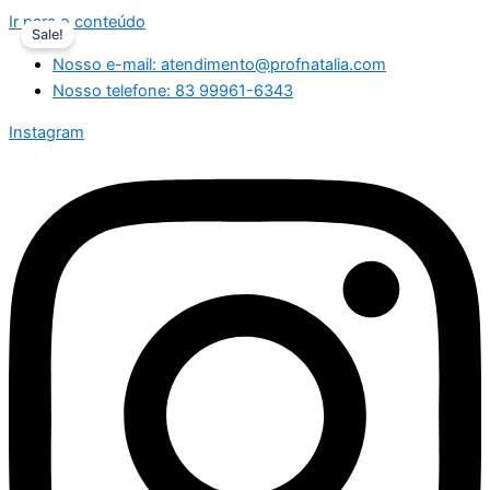
Ir para o conteúdo
Sale!
Nosso e-mail: atendimento@profnatalia.com
Nosso telefone: 83 99961-6343
Instagram