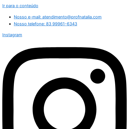
Ir para o conteúdo
Nosso e-mail: atendimento@profnatalia.com
Nosso telefone: 83 99961-6343
Instagram