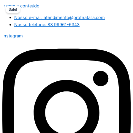
Ir para o conteúdo
Sale!
Nosso e-mail: atendimento@profnatalia.com
Nosso telefone: 83 99961-6343
Instagram