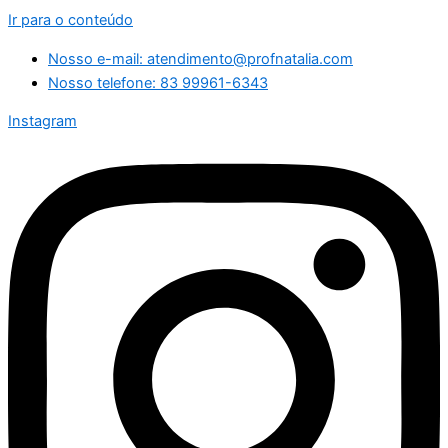
Ir para o conteúdo
Nosso e-mail: atendimento@profnatalia.com
Nosso telefone: 83 99961-6343
Instagram