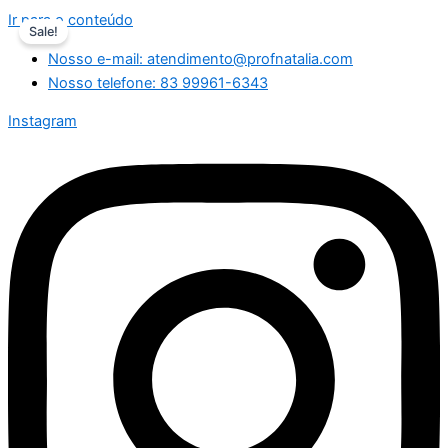
Ir para o conteúdo
Sale!
Nosso e-mail: atendimento@profnatalia.com
Nosso telefone: 83 99961-6343
Instagram