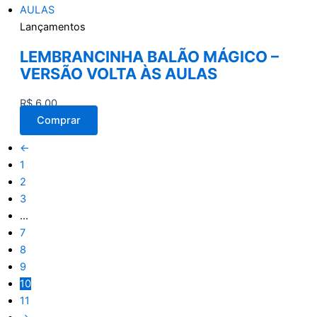
Lançamentos
LEMBRANCINHA BALÃO MÁGICO –
VERSÃO VOLTA ÀS AULAS
R$
6,00
Comprar
←
1
2
3
…
7
8
9
10
11