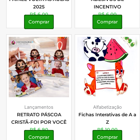
2025
INCENTIVO
R$
6,00
R$
6,00
Comprar
Comprar
Lançamentos
Alfabetização
RETRATO PÁSCOA
Fichas Interativas de A a
CRISTÃ-FOI POR VOCÊ
Z
R$
6,90
R$
10,00
Comprar
Comprar