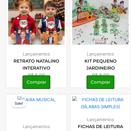
Lançamentos
Lançamentos
RETRATO NATALINO
KIT PEQUENO
INTERATIVO
JARDINEIRO
R$
6,00
R$
8,00
Comprar
Comprar
O
O
Sale!
preço
preço
original
atual
era:
é:
Lançamentos
R$ 12,00.
R$ 8,00.
Lançamentos
FICHAS DE LEITURA