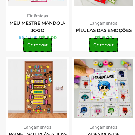
Dinâmicas
MEU MESTRE MANDOU-
Lançamentos
JOGO
PÍLULAS DAS EMOÇÕES
R$
8,00
R$
6,00
R$
10,00
Comprar
Comprar
Lançamentos
Lançamentos
PAINEL VOLTA ÀS AULAS
ADESIVOS DE