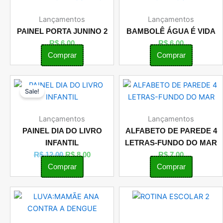
Lançamentos
Lançamentos
PAINEL PORTA JUNINO 2
BAMBOLÊ ÁGUA É VIDA
R$
6,00
R$
6,00
Comprar
Comprar
O
O
Sale!
preço
preço
original
atual
era:
é:
Lançamentos
Lançamentos
R$ 12,00.
R$ 8,00.
PAINEL DIA DO LIVRO
ALFABETO DE PAREDE 4
INFANTIL
LETRAS-FUNDO DO MAR
R$
12,00
R$
8,00
R$
7,00
Comprar
Comprar