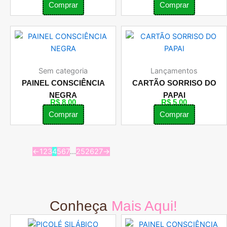
Comprar
Comprar
Sem categoria
Lançamentos
PAINEL CONSCIÊNCIA
CARTÃO SORRISO DO
NEGRA
PAPAI
R$
8,00
R$
5,00
Comprar
Comprar
←
1
2
3
4
5
6
7
…
25
26
27
→
Conheça
Mais Aqui!