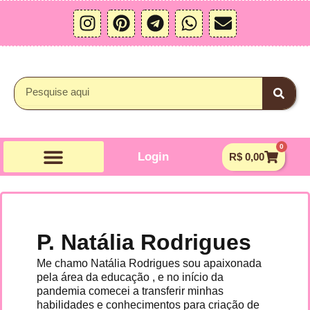
Ir
I
P
T
W
E
para
n
i
e
h
n
o
s
n
l
a
v
conteúdo
t
t
e
t
e
a
e
g
s
l
Pesquisar
g
r
r
a
o
r
e
a
p
p
a
s
m
p
e
0
m
t
Carrin
Login
R$
0,00
P. Natália Rodrigues
Me chamo Natália Rodrigues sou apaixonada
pela área da educação , e no início da
pandemia comecei a transferir minhas
habilidades e conhecimentos para criação de