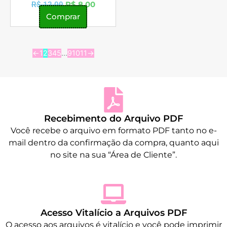
R$
8,00
R$
12,00
Comprar
←
1
2
3
4
5
…
9
10
11
→
Recebimento do Arquivo PDF
Você recebe o arquivo em formato PDF tanto no e-
mail dentro da confirmação da compra, quanto aqui
no site na sua “Área de Cliente”.
Acesso Vitalício a Arquivos PDF
O acesso aos arquivos é vitalício e você pode imprimir