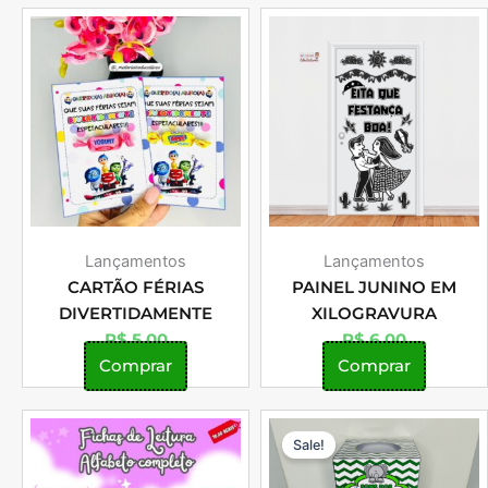
Lançamentos
Lançamentos
CARTÃO FÉRIAS
PAINEL JUNINO EM
DIVERTIDAMENTE
XILOGRAVURA
R$
5,00
R$
6,00
Comprar
Comprar
O
O
Sale!
preço
preç
original
atual