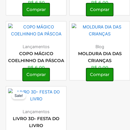
R$
6,50
R$
6,00
Comprar
Comprar
Lançamentos
Blog
COPO MÁGICO
MOLDURA DIA DAS
COELHINHO DA PÁSCOA
CRIANÇAS
R$
6,00
R$
0,00
Comprar
Comprar
O
O
Sale!
preço
preço
original
atual
era:
é:
Lançamentos
R$ 12,00.
R$ 8,00.
LIVRO 3D- FESTA DO
LIVRO