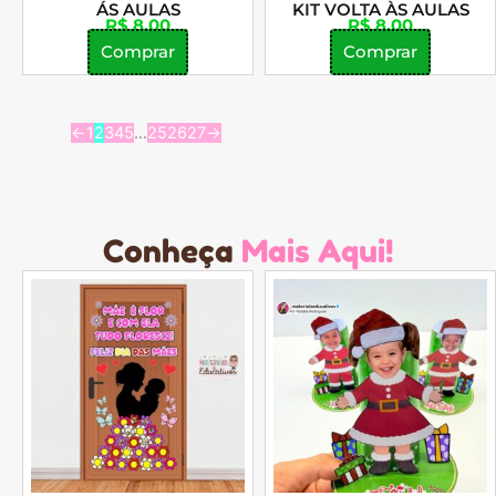
ÁS AULAS
KIT VOLTA ÀS AULAS
R$
8,00
R$
8,00
Comprar
Comprar
←
1
2
3
4
5
…
25
26
27
→
Conheça
Mais Aqui!