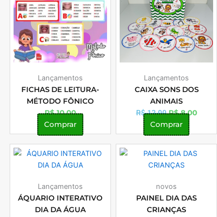
era:
é:
R$ 12,00.
R$ 8,
Lançamentos
Lançamentos
FICHAS DE LEITURA-
CAIXA SONS DOS
MÉTODO FÔNICO
ANIMAIS
R$
10,00
R$
8,00
R$
12,00
Comprar
Comprar
Lançamentos
novos
ÁQUARIO INTERATIVO
PAINEL DIA DAS
DIA DA ÁGUA
CRIANÇAS