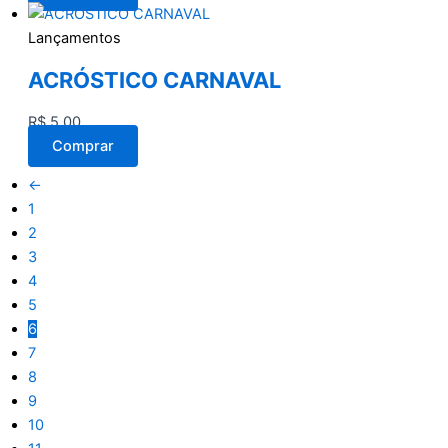
Lançamentos
ACRÓSTICO CARNAVAL
R$
5,00
Comprar
←
1
2
3
4
5
6
7
8
9
10