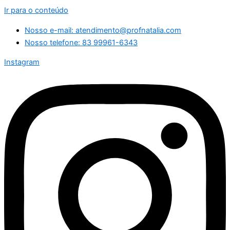
Ir para o conteúdo
Nosso e-mail: atendimento@profnatalia.com
Nosso telefone: 83 99961-6343
Instagram