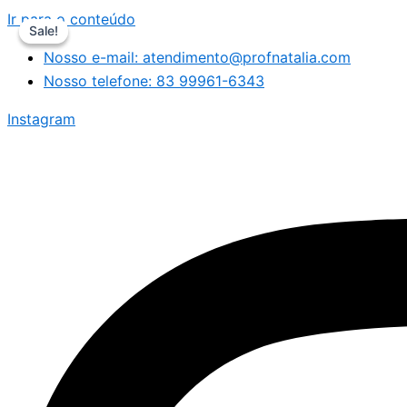
Ir para o conteúdo
Sale!
Sale!
Nosso e-mail: atendimento@profnatalia.com
Nosso telefone: 83 99961-6343
Instagram