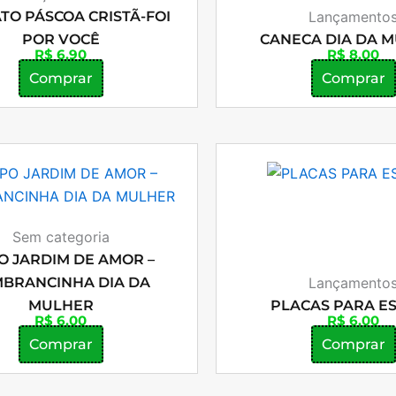
TO PÁSCOA CRISTÃ-FOI
Lançamento
POR VOCÊ
CANECA DIA DA 
R$
6,90
R$
8,00
Comprar
Comprar
Sem categoria
O JARDIM DE AMOR –
BRANCINHA DIA DA
Lançamento
MULHER
PLACAS PARA E
R$
6,00
R$
6,00
Comprar
Comprar