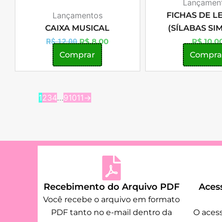
Lançamen
Lançamentos
FICHAS DE L
CAIXA MUSICAL
(SÍLABAS SI
R$
8,00
R$
10,0
R$
12,00
Comprar
Compra
1
2
3
4
…
9
10
11
→
Recebimento do Arquivo PDF
Acess
Você recebe o arquivo em formato
PDF tanto no e-mail dentro da
O acess