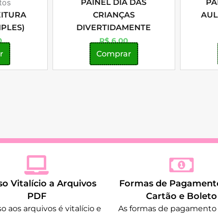
tos
PAINEL DIA DAS
PA
EITURA
CRIANÇAS
AUL
MPLES)
DIVERTIDAMENTE
0
R$
6,00
r
Comprar
o Vitalício a Arquivos
Formas de Pagamento
PDF
Cartão e Boleto
o aos arquivos é vitalício e
As formas de pagamento 