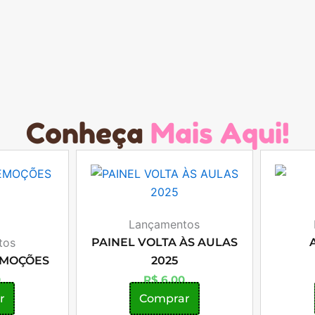
Conheça
Mais Aqui!
Lançamentos
tos
PAINEL VOLTA ÀS AULAS
EMOÇÕES
2025
0
R$
6,00
r
Comprar