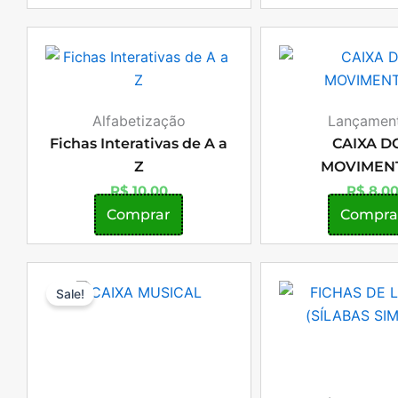
Alfabetização
Lançamen
Fichas Interativas de A a
CAIXA D
Z
MOVIMEN
R$
10,00
R$
8,0
Comprar
Compra
O
O
Sale!
preço
preço
original
atual
era:
é:
R$ 12,00.
R$ 8,00.