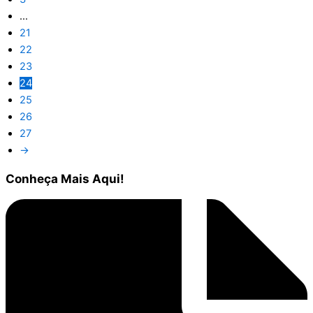
…
21
22
23
24
25
26
27
→
Conheça
Mais Aqui!