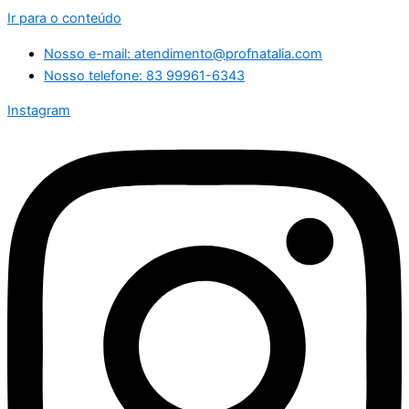
Ir para o conteúdo
Nosso e-mail: atendimento@profnatalia.com
Nosso telefone: 83 99961-6343
Instagram