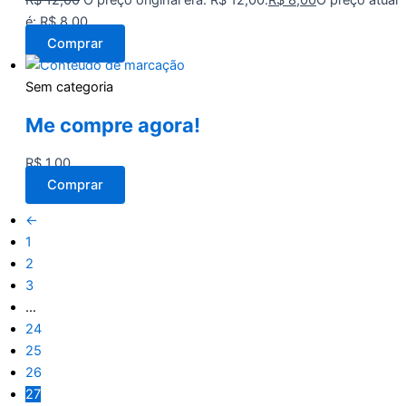
R$
12,00
O preço original era: R$ 12,00.
R$
8,00
O preço atual
é: R$ 8,00.
Comprar
Sem categoria
Me compre agora!
R$
1,00
Comprar
←
1
2
3
…
24
25
26
27