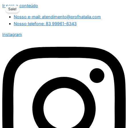
Ir para o conteúdo
Sale!
Nosso e-mail: atendimento@profnatalia.com
Nosso telefone: 83 99961-6343
Instagram