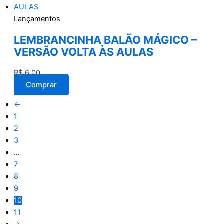
Lançamentos
LEMBRANCINHA BALÃO MÁGICO –
VERSÃO VOLTA ÀS AULAS
R$
6,00
Comprar
←
1
2
3
…
7
8
9
10
11