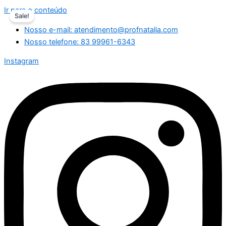
Ir para o conteúdo
Sale!
Nosso e-mail: atendimento@profnatalia.com
Nosso telefone: 83 99961-6343
Instagram