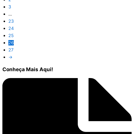
3
…
23
24
25
26
27
→
Conheça
Mais Aqui!