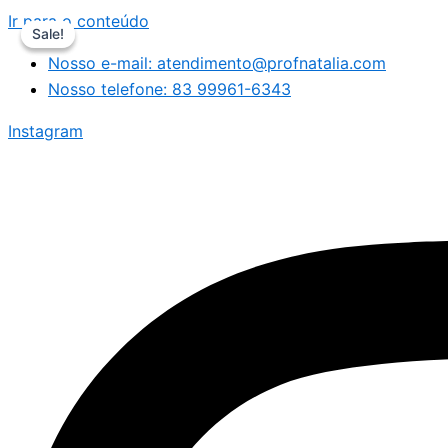
Ir para o conteúdo
Sale!
Sale!
Nosso e-mail: atendimento@profnatalia.com
Nosso telefone: 83 99961-6343
Instagram