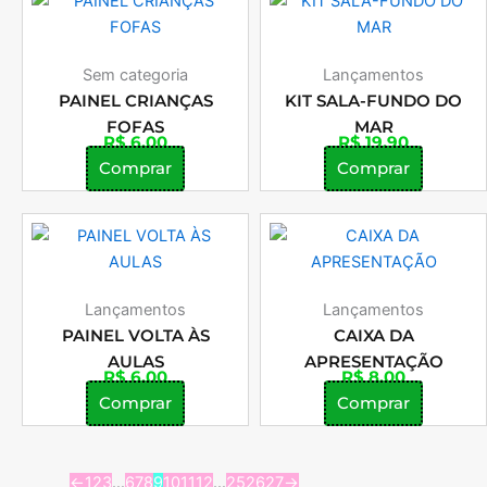
Sem categoria
Lançamentos
PAINEL CRIANÇAS
KIT SALA-FUNDO DO
FOFAS
MAR
R$
6,00
R$
19,90
Comprar
Comprar
Lançamentos
Lançamentos
PAINEL VOLTA ÀS
CAIXA DA
AULAS
APRESENTAÇÃO
R$
6,00
R$
8,00
Comprar
Comprar
←
1
2
3
…
6
7
8
9
10
11
12
…
25
26
27
→